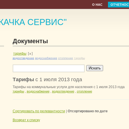
О НАС
ОТЧЕТНОС
-КАЧКА СЕРВИС"
Документы
тарифы
[
]
x
водоотведение
водоснабжение
отопление
тарифы
Тарифы
с 1 июля 2013 года
Тарифы на коммунальные услуги для населения с 1 июля 2013 года
тарифы
,
водоснабжение
,
водоотведение
,
отопление
Сортировать по релевантности
|
Отсортировано по дате
Возврат к списку